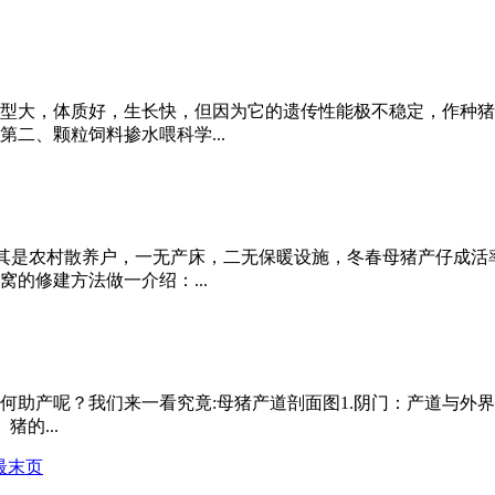
型大，体质好，生长快，但因为它的遗传性能极不稳定，作种猪
二、颗粒饲料掺水喂科学...
尤其是农村散养户，一无产床，二无保暖设施，冬春母猪产仔成
的修建方法做一介绍：...
助产呢？我们来一看究竟:母猪产道剖面图1.阴门：产道与外界
猪的...
最末页