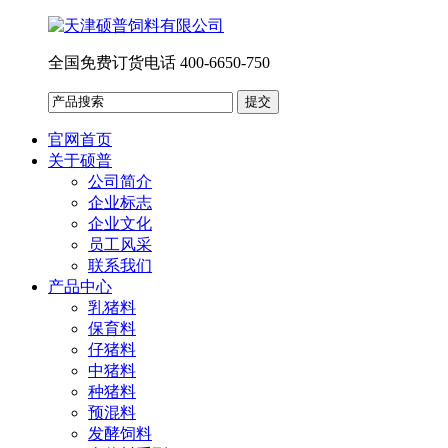
全国免费订货电话 400-6650-750
官网首页
关于硕普
公司简介
企业标志
企业文化
员工风采
联系我们
产品中心
乳猪料
保育料
仔猪料
中猪料
种猪料
预混料
发酵饲料