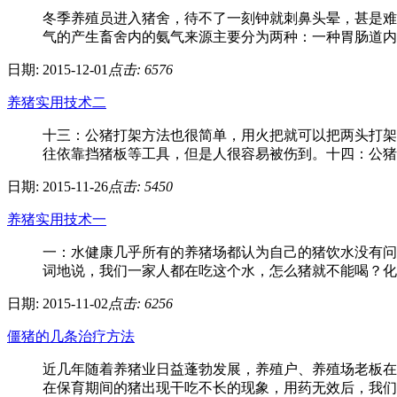
冬季养殖员进入猪舍，待不了一刻钟就刺鼻头晕，甚是难
气的产生畜舍内的氨气来源主要分为两种：一种胃肠道内的
日期: 2015-12-01
点击: 6576
养猪实用技术二
十三：公猪打架方法也很简单，用火把就可以把两头打架
往依靠挡猪板等工具，但是人很容易被伤到。十四：公猪舍
日期: 2015-11-26
点击: 5450
养猪实用技术一
一：水健康几乎所有的养猪场都认为自己的猪饮水没有问
词地说，我们一家人都在吃这个水，怎么猪就不能喝？化验
日期: 2015-11-02
点击: 6256
僵猪的几条治疗方法
近几年随着养猪业日益蓬勃发展，养殖户、养殖场老板在
在保育期间的猪出现干吃不长的现象，用药无效后，我们称之