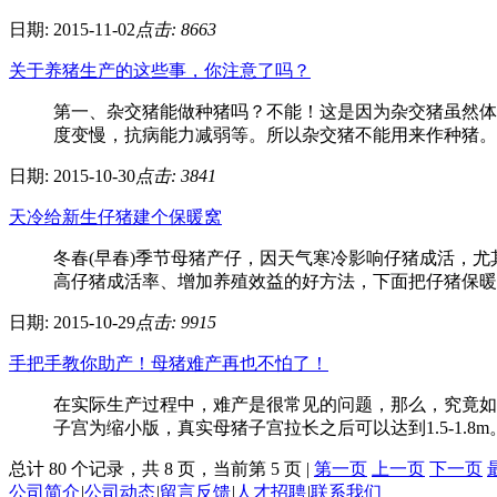
日期: 2015-11-02
点击: 8663
关于养猪生产的这些事，你注意了吗？
第一、杂交猪能做种猪吗？不能！这是因为杂交猪虽然体
度变慢，抗病能力减弱等。所以杂交猪不能用来作种猪。第
日期: 2015-10-30
点击: 3841
天冷给新生仔猪建个保暖窝
冬春(早春)季节母猪产仔，因天气寒冷影响仔猪成活，
高仔猪成活率、增加养殖效益的好方法，下面把仔猪保暖窝
日期: 2015-10-29
点击: 9915
手把手教你助产！母猪难产再也不怕了！
在实际生产过程中，难产是很常见的问题，那么，究竟如何
子宫为缩小版，真实母猪子宫拉长之后可以达到1.5-1.8m。
总计 80 个记录，共 8 页，当前第 5 页 |
第一页
上一页
下一页
公司简介
|
公司动态
|
留言反馈
|
人才招聘
|
联系我们