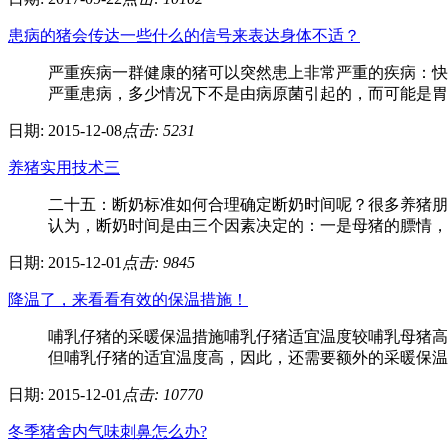
患病的猪会传达一些什么的信号来表达身体不适？
严重疾病一群健康的猪可以突然患上非常严重的疾病：快
严重患病，多少情况下不是由病原菌引起的，而可能是胃扭
日期: 2015-12-08
点击: 5231
养猪实用技术三
二十五：断奶标准如何合理确定断奶时间呢？很多养猪朋
认为，断奶时间是由三个因素决定的：一是母猪的膘情，达
日期: 2015-12-01
点击: 9845
降温了，来看看有效的保温措施！
哺乳仔猪的采暖保温措施哺乳仔猪适宜温度较哺乳母猪高
但哺乳仔猪的适宜温度高，因此，还需要额外的采暖保温措
日期: 2015-12-01
点击: 10770
冬季猪舍内气味刺鼻怎么办?